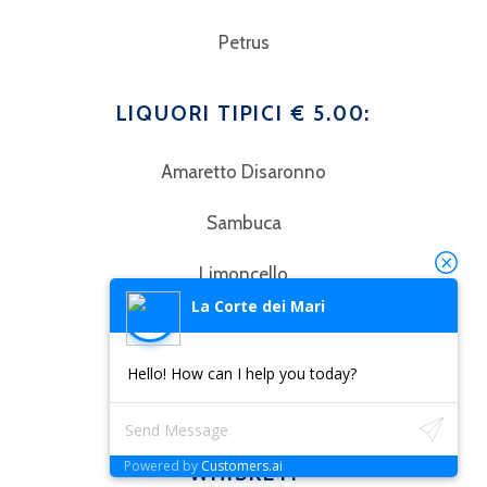
Petrus
LIQUORI TIPICI € 5.00:
Amaretto Disaronno
Sambuca
Limoncello
La Corte dei Mari
Passito
Hello! How can I help you today?
Malvasia
Powered by
Customers.ai
WHISKEY: