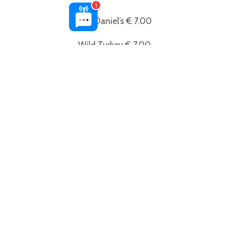
Jack Daniel’s € 7.00
Wild Turkey € 7.00
Jim Beam € 7.00
Templeton Rye € 7.00
Talisker € 9.00
Drambuie € 9.00
RUM:
Don Papa € 10.00
Zacapa € 10.00