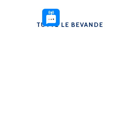
TUTTE LE BEVANDE
BEVANDE
–
ANALCOLICHE
–
VINO
AL CALICE
–
DA DESSERT
DOVE SIAMO
Via Consolare Pompea, 14/A